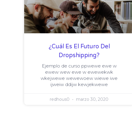
¿Cuál Es El Futuro Del
Dropshipping?
Ejemplo de curso ppwewe ewe w
ewew wew ewe w ewewekwk
wkejwewe wewewoew wiewe iwe
ijweiw ddijw kewjekwewe
redhous0
marzo 30, 2020