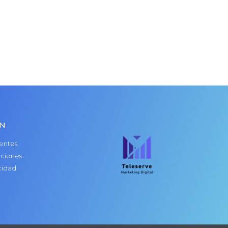
ÓN
entes
iciones
cidad