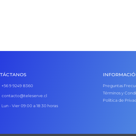
TÁCTANOS
INFORMACI
+56 9 9249 8360
Preguntas Frecu
Términos y Cond
contacto@teleserve.cl
Política de Priva
Lun - Vier 09:00 a 18:30 horas